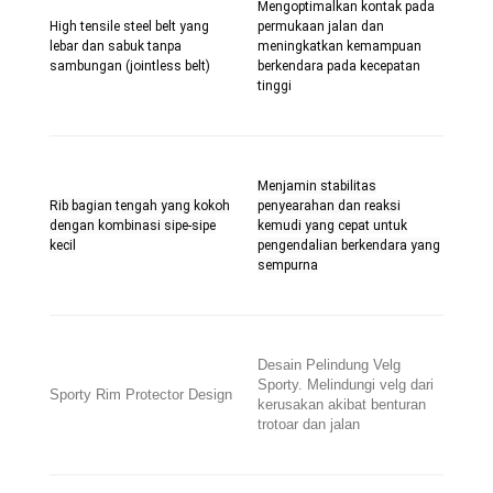
Mengoptimalkan kontak pada
High tensile steel belt yang
permukaan jalan dan
lebar dan sabuk tanpa
meningkatkan kemampuan
sambungan (jointless belt)
berkendara pada kecepatan
tinggi
Menjamin stabilitas
Rib bagian tengah yang kokoh
penyearahan dan reaksi
dengan kombinasi sipe-sipe
kemudi yang cepat untuk
kecil
pengendalian berkendara yang
sempurna
Desain Pelindung Velg
Sporty. Melindungi velg dari
Sporty Rim Protector Design
kerusakan akibat benturan
trotoar dan jalan