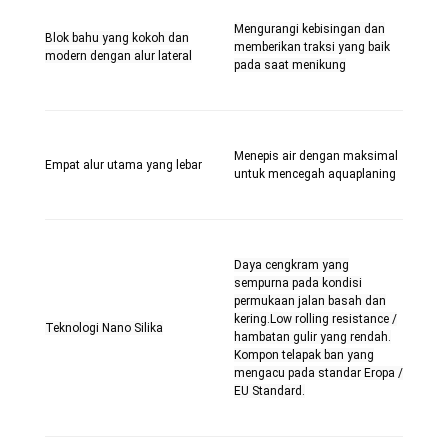
Mengurangi kebisingan dan
Blok bahu yang kokoh dan
memberikan traksi yang baik
modern dengan alur lateral
pada saat menikung
Menepis air dengan maksimal
Empat alur utama yang lebar
untuk mencegah aquaplaning
Daya cengkram yang
sempurna pada kondisi
permukaan jalan basah dan
kering.Low rolling resistance /
Teknologi Nano Silika
hambatan gulir yang rendah.
Kompon telapak ban yang
mengacu pada standar Eropa /
EU Standard.