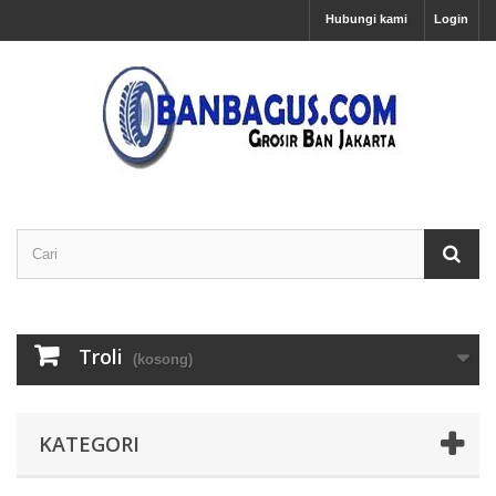
Hubungi kami
Login
Troli
(kosong)
KATEGORI