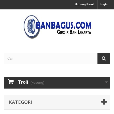
Hubungi kami
Login
Troli
(kosong)
KATEGORI