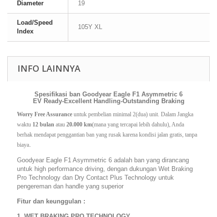
Diameter
19
Load/Speed
105Y XL
Index
INFO LAINNYA
Spesifikasi ban Goodyear Eagle F1 Asymmetric 6
EV Ready-Excellent Handling-Outstanding Braking
Worry Free Assurance
 untuk pembelian minimal 2(dua) unit. Dalam Jangka 
waktu 
12 bulan
 atau 
20.000 km
(mana yang tercapai lebih dahulu), Anda 
berhak mendapat penggantian ban yang rusak karena kondisi jalan gratis, tanpa 
.
biaya
Goodyear Eagle F1 Asymmetric 6 adalah ban yang dirancang
untuk high performance driving, dengan dukungan Wet Braking
Pro Technology dan Dry Contact Plus Technology untuk
pengereman dan handle yang superior
Fitur dan keunggulan :
1. WET BRAKING PRO TECHNOLOGY