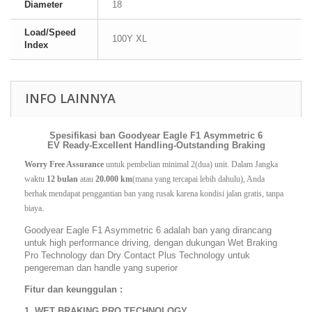
Diameter
18
Load/Speed
100Y XL
Index
INFO LAINNYA
Spesifikasi ban Goodyear Eagle F1 Asymmetric 6
EV Ready-Excellent Handling-Outstanding Braking
Worry Free Assurance
 untuk pembelian minimal 2(dua) unit. Dalam Jangka 
waktu 
12 bulan
 atau 
20.000 km
(mana yang tercapai lebih dahulu), Anda 
berhak mendapat penggantian ban yang rusak karena kondisi jalan gratis, tanpa 
.
biaya
Goodyear Eagle F1 Asymmetric 6 adalah ban yang dirancang
untuk high performance driving, dengan dukungan Wet Braking
Pro Technology dan Dry Contact Plus Technology untuk
pengereman dan handle yang superior
Fitur dan keunggulan :
1. WET BRAKING PRO TECHNOLOGY