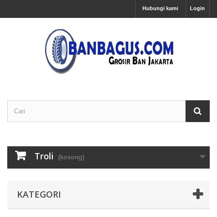
Hubungi kami
Login
Troli
(kosong)
KATEGORI