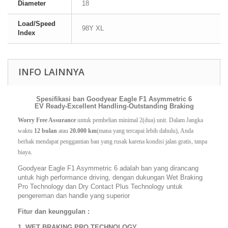
Diameter
18
Load/Speed
98Y XL
Index
INFO LAINNYA
Spesifikasi ban Goodyear Eagle F1 Asymmetric 6
EV Ready-Excellent Handling-Outstanding Braking
Worry Free Assurance
 untuk pembelian minimal 2(dua) unit. Dalam Jangka 
waktu 
12 bulan
 atau 
20.000 km
(mana yang tercapai lebih dahulu), Anda 
berhak mendapat penggantian ban yang rusak karena kondisi jalan gratis, tanpa 
.
biaya
Goodyear Eagle F1 Asymmetric 6 adalah ban yang dirancang
untuk high performance driving, dengan dukungan Wet Braking
Pro Technology dan Dry Contact Plus Technology untuk
pengereman dan handle yang superior
Fitur dan keunggulan :
1. WET BRAKING PRO TECHNOLOGY