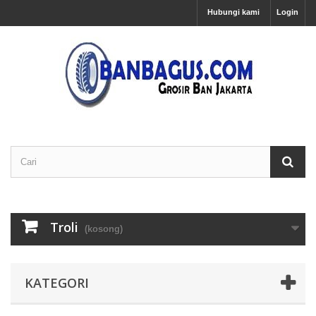
Hubungi kami
Login
Troli
(kosong)
KATEGORI