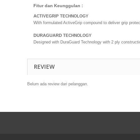
Fitur dan Keunggulan :
A
CTIVEGRIP TECHNOLOGY
W
ith formulated ActiveGrip compound to deliver grip protec
D
URAGUARD
TECHNOLOGY
D
esigned with DuraGuard Technology with 2 ply constructi
REVIEW
Belum ada review dari pelanggan.