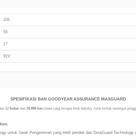
205
55
17
91V
SPESIFIKASI BAN GOODYEAR ASSURANCE MAXGUARD
ktu 
12 bulan
 atau 
20.000 km
 (mana yang tercapai lebih dahulu), Anda berhak mendapat penggan
tion.
gy untuk Jarak Pengereman yang lebih pendek dan DuraGuard Technology untu