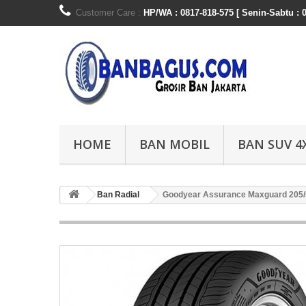
Customer Care :
HP/WA : 0817-818-575 [ Senin-Sabtu : 0
HOME
BAN MOBIL
BAN SUV 4
Ban Radial
Goodyear Assurance Maxguard 205