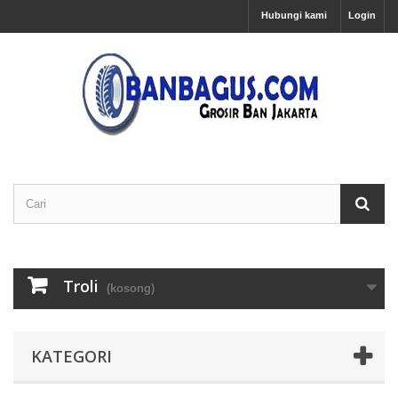
Hubungi kami
Login
Troli
(kosong)
KATEGORI