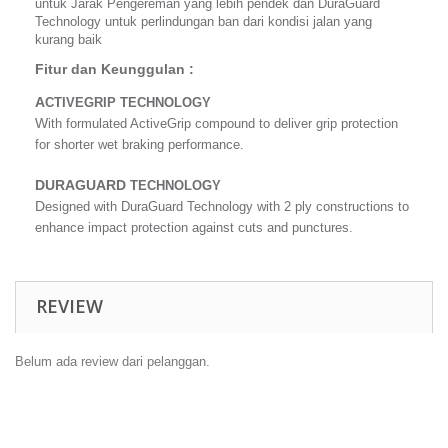
untuk Jarak Pengereman yang lebih pendek dan DuraGuard
Technology untuk perlindungan ban dari kondisi jalan yang
kurang baik
Fitur dan Keunggulan :
A
CTIVEGRIP TECHNOLOGY
W
ith formulated ActiveGrip compound to deliver grip protection
for shorter wet braking
performance.
D
URAGUARD
TECHNOLOGY
D
esigned with DuraGuard Technology with 2 ply constructions to
enhance impact protection against cuts and punctures.
REVIEW
Belum ada review dari pelanggan.