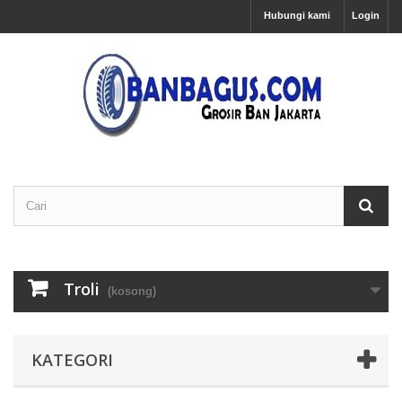
Hubungi kami
Login
Troli
(kosong)
KATEGORI