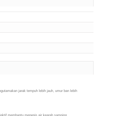
ngutamakan jarak tempuh lebih jauh, umur ban lebih
fektif membantu menepis air kearah samping