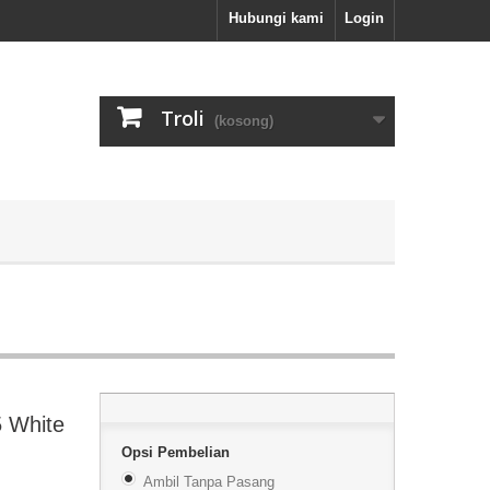
Hubungi kami
Login
Troli
(kosong)
 White
Opsi Pembelian
Ambil Tanpa Pasang