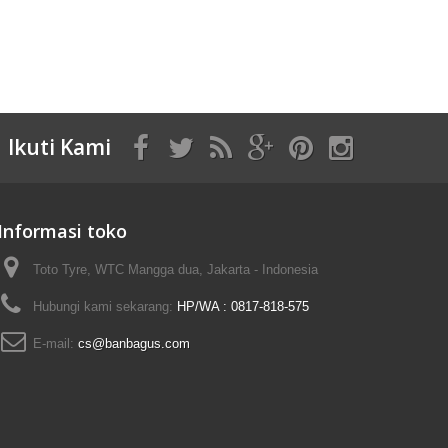
Ikuti Kami
Informasi toko
Toto Tyre, WTC Mangga dua, Jakarta - Indonesia
Hubungi kami sekarang:
HP/WA : 0817-818-575
E-mail:
cs@banbagus.com