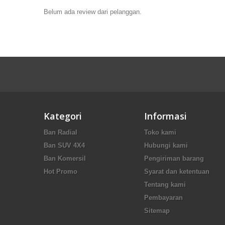
Belum ada review dari pelanggan.
Kategori
Informasi
Ban Radial
Toko kami
Ban SUV 4X4
Hubungi kami
Ban Komersil
Pengiriman barang
Hot Promo
Syarat dan ketentuan
Tentang kami
Pembayaran
Sitemap