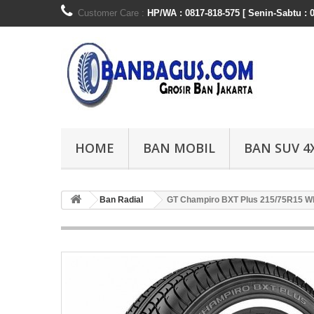
Customer Care :
HP/WA : 0817-818-575 [ Senin-Sabtu : 0
HOME
BAN MOBIL
BAN SUV 4
Ban Radial
GT Champiro BXT Plus 215/75R15 Wh