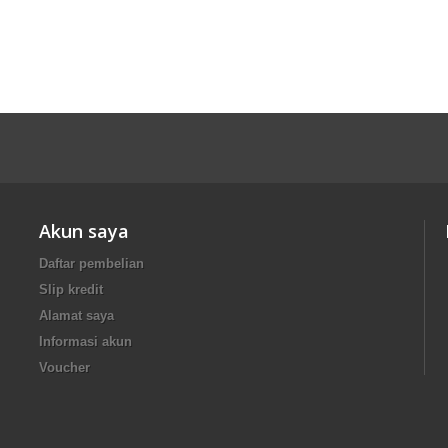
Akun saya
Daftar pembelian
Slip kredit
Alamat saya
Informasi akun
Voucher