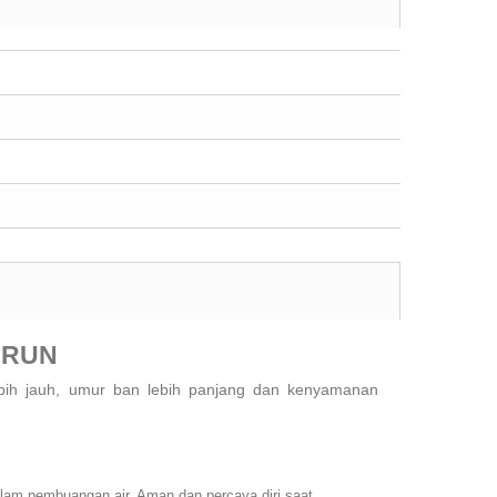
ORUN
bih jauh, umur ban lebih panjang dan kenyamanan
 dalam pembuangan air. Aman dan percaya diri saat