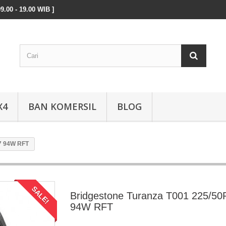
9.00 - 19.00 WIB ]
X4
BAN KOMERSIL
BLOG
7 94W RFT
SALE!
Bridgestone Turanza T001 225/50
94W RFT