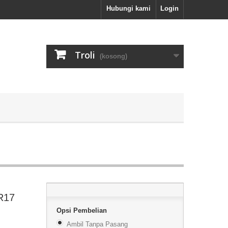
Hubungi kami
Login
Troli
(kosong)
R17
Opsi Pembelian
Ambil Tanpa Pasang