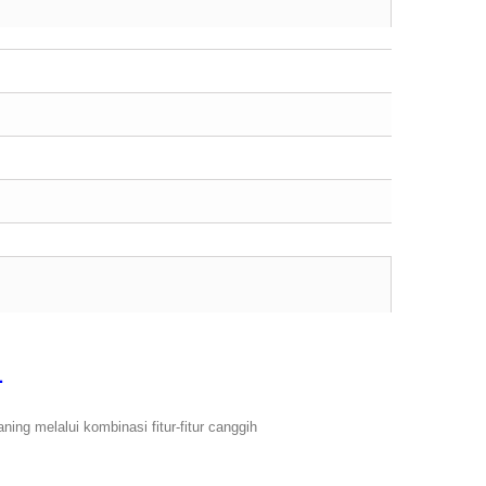
1
aning melalui kombinasi fitur-fitur canggih