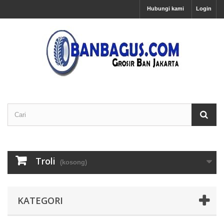
Hubungi kami
Login
Troli
(kosong)
KATEGORI