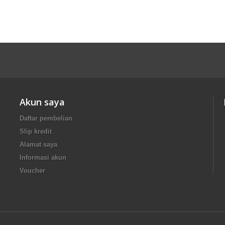
Akun saya
Daftar pembelian
Slip kredit
Alamat saya
Informasi akun
Voucher