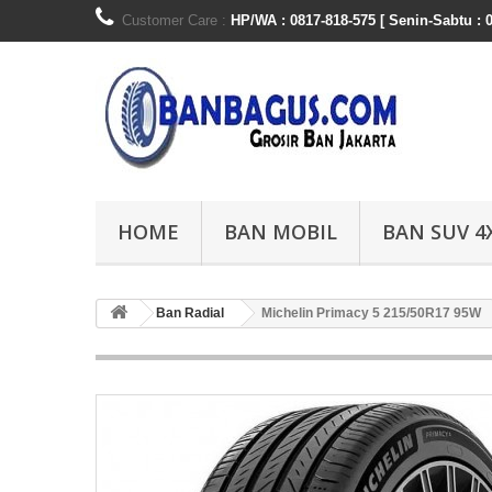
Customer Care :
HP/WA : 0817-818-575 [ Senin-Sabtu : 0
HOME
BAN MOBIL
BAN SUV 4
Ban Radial
Michelin Primacy 5 215/50R17 95W