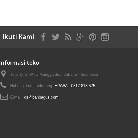
Ikuti Kami
Informasi toko
Toto Tyre, WTC Mangga dua, Jakarta - Indonesia
Hubungi kami sekarang:
HP/WA : 0817-818-575
E-mail:
cs@banbagus.com