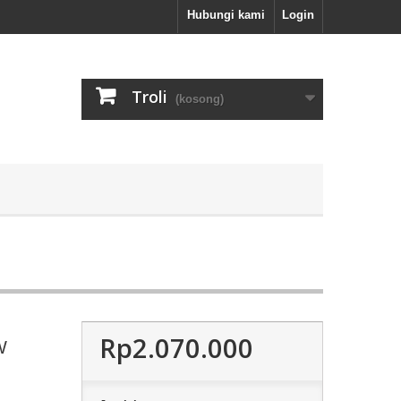
Hubungi kami
Login
Troli
(kosong)
Rp2.070.000
W