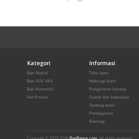
Kategori
Informasi
Ban Radial
Toko kami
Ban SUV 4X4
Hubungi kami
Ban Komersil
Pengiriman barang
Hot Promo
Syarat dan ketentuan
Tentang kami
Pembayaran
Sitemap
Copyright © 2015-2026
BanBagus.com
. All rights reserved.