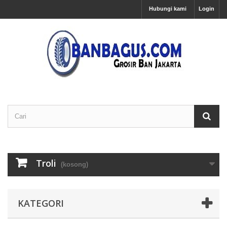
Hubungi kami
Login
Troli
(kosong)
KATEGORI