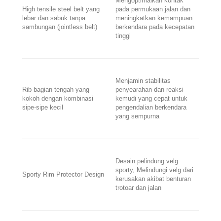
Mengoptimalkan kontak
High tensile steel belt yang
pada permukaan jalan dan
lebar dan sabuk tanpa
meningkatkan kemampuan
sambungan (jointless belt)
berkendara pada kecepatan
tinggi
Menjamin stabilitas
Rib bagian tengah yang
penyearahan dan reaksi
kokoh dengan kombinasi
kemudi yang cepat untuk
sipe-sipe kecil
pengendalian berkendara
yang sempurna
Desain pelindung velg
sporty, Melindungi velg dari
Sporty Rim Protector Design
kerusakan akibat benturan
trotoar dan jalan