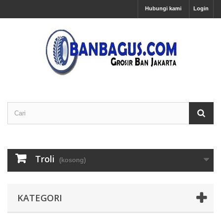
Hubungi kami
Login
Troli
(kosong)
KATEGORI