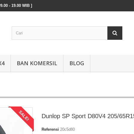
9.00 - 19.00 WIB ]
X4
BAN KOMERSIL
BLOG
SALE!
Dunlop SP Sport D80V4 205/65R1
Referensi
20c5d80