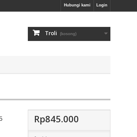
Hubungi kami
Login
Troli
(kosong)
Rp845.000
5