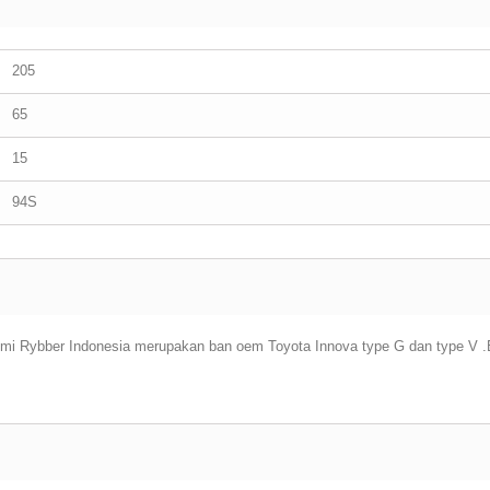
205
65
15
94S
mi Rybber Indonesia merupakan ban oem Toyota Innova type G dan type V .B