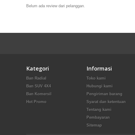
Belum ada review dari pelanggan.
Kategori
Informasi
Ban Radial
Toko kami
Ban SUV 4X4
Hubungi kami
Ban Komersil
Pengiriman barang
Hot Promo
Syarat dan ketentuan
Tentang kami
Pembayaran
Sitemap