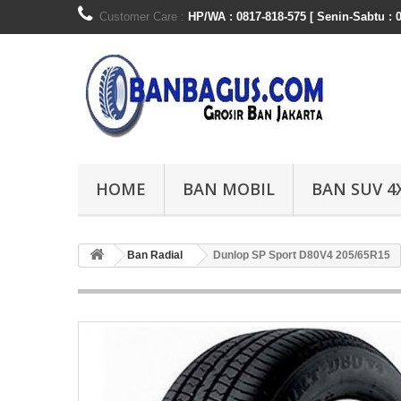
Customer Care :
HP/WA : 0817-818-575 [ Senin-Sabtu : 0
HOME
BAN MOBIL
BAN SUV 4
Ban Radial
Dunlop SP Sport D80V4 205/65R15