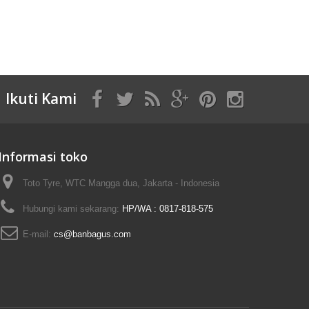
Ikuti Kami
Informasi toko
Toto Tyre, WTC Mangga dua, Jakarta - Indonesia
Hubungi kami sekarang:
HP/WA : 0817-818-575
E-mail:
cs@banbagus.com