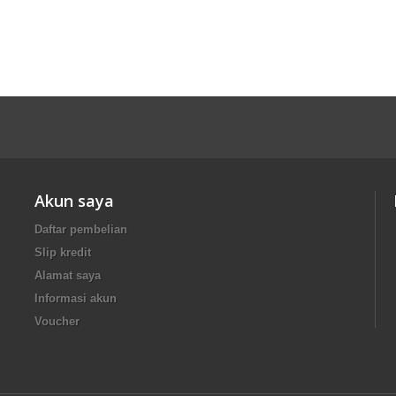
Akun saya
Daftar pembelian
Slip kredit
Alamat saya
Informasi akun
Voucher