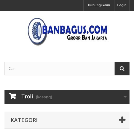
Hubungi kami
Login
Troli
(kosong)
KATEGORI