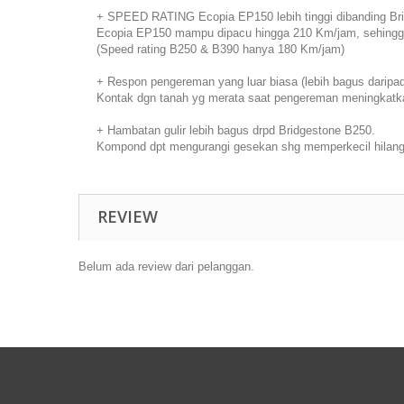
+ SPEED RATING Ecopia EP150 lebih tinggi dibanding Bri
Ecopia EP150 mampu dipacu hingga 210 Km/jam, sehingga 
(Speed rating B250 & B390 hanya 180 Km/jam)
+ Respon pengereman yang luar biasa (lebih bagus daripa
Kontak dgn tanah yg merata saat pengereman meningkatka
+ Hambatan gulir lebih bagus drpd Bridgestone B250.
Kompond dpt mengurangi gesekan shg memperkecil hilangny
REVIEW
Belum ada review dari pelanggan.