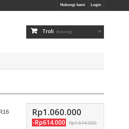
Hubungi kami
Login
Troli
(kosong)
Rp1.060.000
5R16
-Rp614.000
Rp1.674.000