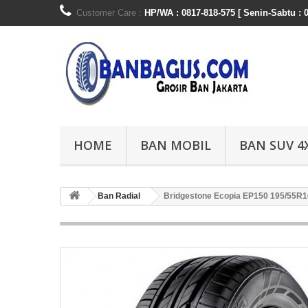
Customer Care :
HP/WA : 0817-818-575 [ Senin-Sabtu : 0
HOME
BAN MOBIL
BAN SUV 4
Ban Radial
Bridgestone Ecopia EP150 195/55R1