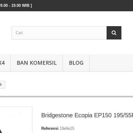
9.00 - 19.00 WIB ]
X4
BAN KOMERSIL
BLOG
6
Bridgestone Ecopia EP150 195/5
Referensi
19e6e15