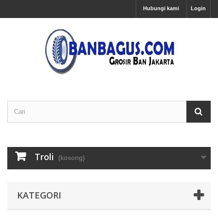
Hubungi kami
Login
Troli
(kosong)
KATEGORI