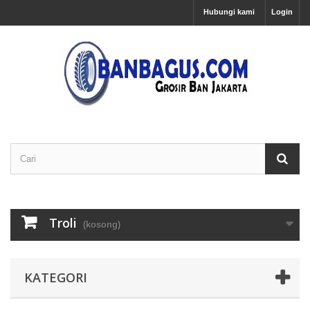
Hubungi kami
Login
Troli
(kosong)
KATEGORI