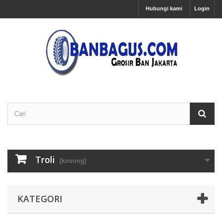
Hubungi kami
Login
Troli
(kosong)
KATEGORI