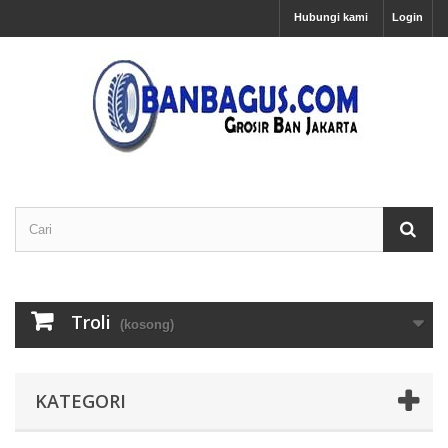
Hubungi kami
Login
Troli
(kosong)
KATEGORI