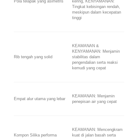
Pola telapak yang asimetris
kering, KENYAMANAN:
Tingkat kebisingan rendah,
meskipun dalam kecepatan
tinggi
KEAMANAN &
KENYAMANAN: Menjamin
Rib tengah yang solid
stabilitas dalam
pengendalian serta reaksi
kemudi yang cepat
KEAMANAN: Menjamin
Empat alur utama yang lebar
penepisan air yang cepat
KEAMANAN: Mencengkram
Kompon Silika performa
kuat di jalan basah serta