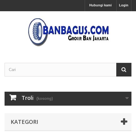
Hubungi kami
Login
Troli
(kosong)
KATEGORI