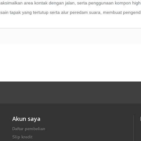
ksimalkan area kontak dengan jalan, serta penggunaan kompon
high
sain tapak yang tertutup serta alur peredam suara, membuat pengend
Akun saya
Daftar pembelian
Slip kredit