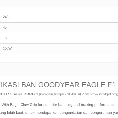
245
45
18
100W
FIKASI BAN GOODYEAR EAGLE F1
aktu 
12 bulan
 atau 
20.000 km
 (mana yang tercapai lebih dahulu), Anda berhak mendapat pengga
. With Eagle Claw Grip for superior handling and braking performance.
cang lebih kuat, untuk mendapatkan pengendalian dan pengereman yan