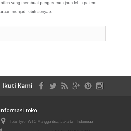
 silica
yang membuat pengereman jauh lebih pakem.
araan menjadi lebih senyap.
Ikuti Kami
Informasi toko
Toto Tyre, WTC Mangga dua, Jakarta - Indonesia