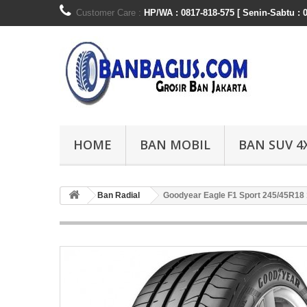
Customer Care :
HP/WA : 0817-818-575 [ Senin-Sabtu : 0
HOME
BAN MOBIL
BAN SUV 4
Ban Radial
Goodyear Eagle F1 Sport 245/45R18