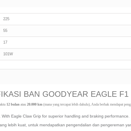
225
55
17
101W
FIKASI BAN GOODYEAR EAGLE F1
aktu 
12 bulan
 atau 
20.000 km
 (mana yang tercapai lebih dahulu), Anda berhak mendapat pengga
. With Eagle Claw Grip for superior handling and braking performance.
cang lebih kuat, untuk mendapatkan pengendalian dan pengereman yan