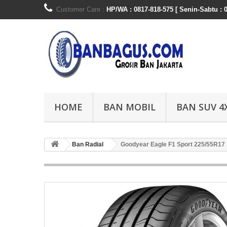
Customer Care :
HP/WA : 0817-818-575 [ Senin-Sabtu : 0
HOME
BAN MOBIL
BAN SUV 4
Ban Radial
Goodyear Eagle F1 Sport 225/55R17