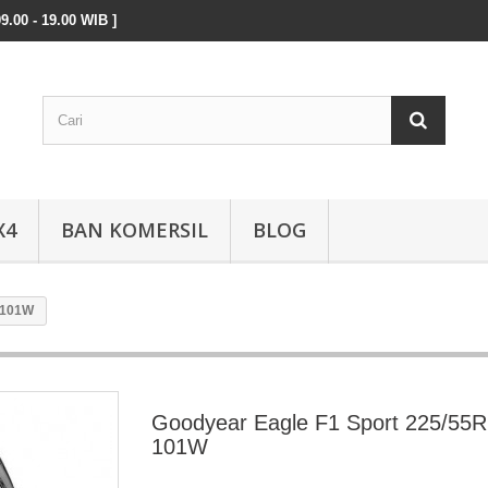
9.00 - 19.00 WIB ]
X4
BAN KOMERSIL
BLOG
 101W
Goodyear Eagle F1 Sport 225/55
101W