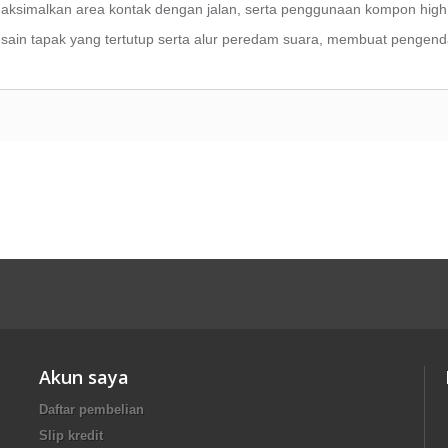
ksimalkan area kontak dengan jalan, serta penggunaan kompon
high
sain tapak yang tertutup serta alur peredam suara, membuat pengend
Akun saya
Daftar pembelian
Slip kredit