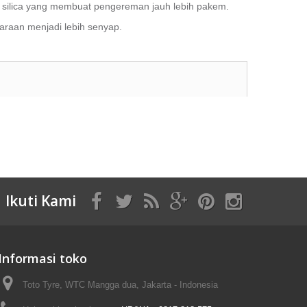
 silica
yang membuat pengereman jauh lebih pakem.
araan menjadi lebih senyap.
Ikuti Kami
Informasi toko
Toto Tyre, WTC Mangga dua, Jakarta - Indonesia