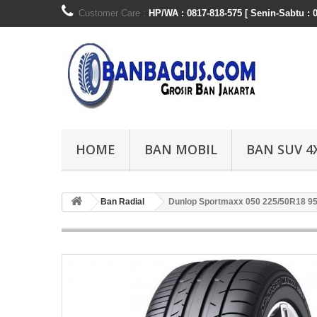
Customer Care :
HP/WA : 0817-818-575 [ Senin-Sabtu : 0
HOME
BAN MOBIL
BAN SUV 4
Ban Radial
Dunlop Sportmaxx 050 225/50R18 9