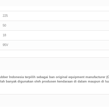
225
50
18
95V
ber Indonesia terpilih sebagai ban original equipment manufacturer 
elah banyak digunakan oleh produsen kendaraan di dalam maupun di luar