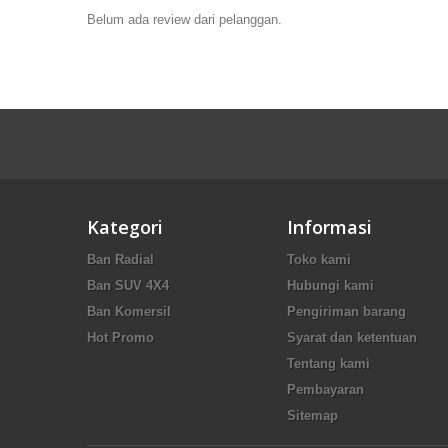
Belum ada review dari pelanggan.
Kategori
Informasi
Ban Radial
Toko kami
Ban SUV 4X4
Hubungi kami
Ban Komersil
Pengiriman barang
Hot Promo
Syarat dan ketentuan
Tentang kami
Pembayaran
Sitemap