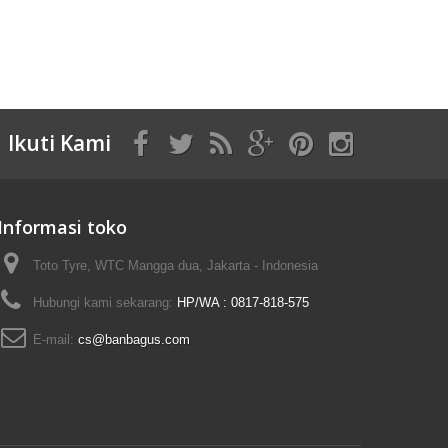
Ikuti Kami
Informasi toko
Toto Tyre, WTC Mangga dua, Jakarta - Indonesia
Hubungi kami sekarang:
HP/WA : 0817-818-575
E-mail:
cs@banbagus.com