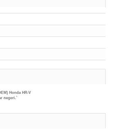
(OEM) Honda HR-V
 negeri.`