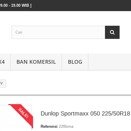
9.00 - 19.00 WIB ]
X4
BAN KOMERSIL
BLOG
5V
SALE!
Dunlop Sportmaxx 050 225/50R18
Referensi
22f8sma