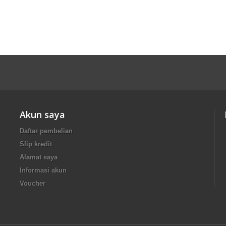
Akun saya
Daftar pembelian
Slip kredit
Alamat saya
Informasi akun
Voucher