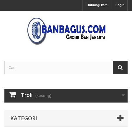
Hubungi kami
Login
Troli
(kosong)
KATEGORI