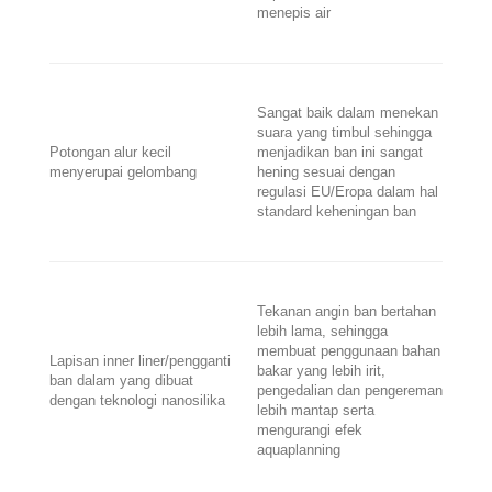
menepis air
Sangat baik dalam menekan
suara yang timbul sehingga
Potongan alur kecil
menjadikan ban ini sangat
menyerupai gelombang
hening sesuai dengan
regulasi EU/Eropa dalam hal
standard keheningan ban
Tekanan angin ban bertahan
lebih lama, sehingga
membuat penggunaan bahan
Lapisan inner liner/pengganti
bakar yang lebih irit,
ban dalam yang dibuat
pengedalian dan pengereman
dengan teknologi nanosilika
lebih mantap serta
mengurangi efek
aquaplanning