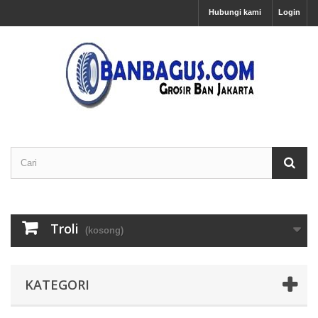
Hubungi kami
Login
Troli
(kosong)
KATEGORI