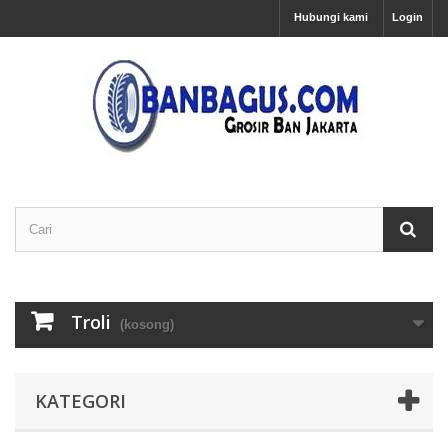
Hubungi kami
Login
Troli
(kosong)
KATEGORI