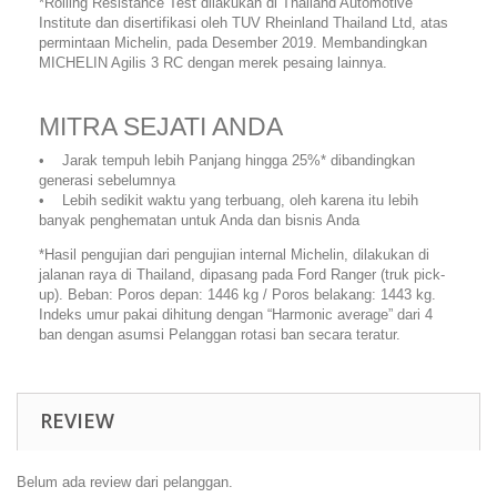
*Rolling Resistance Test dilakukan di Thailand Automotive
Institute dan disertifikasi oleh TUV Rheinland Thailand Ltd, atas
permintaan Michelin, pada Desember 2019. Membandingkan
MICHELIN Agilis 3 RC dengan merek pesaing lainnya.
MITRA SEJATI ANDA
• Jarak tempuh lebih Panjang hingga 25%* dibandingkan
generasi sebelumnya
• Lebih sedikit waktu yang terbuang, oleh karena itu lebih
banyak penghematan untuk Anda dan bisnis Anda
*Hasil pengujian dari pengujian internal Michelin, dilakukan di
jalanan raya di Thailand, dipasang pada Ford Ranger (truk pick-
up). Beban: Poros depan: 1446 kg / Poros belakang: 1443 kg.
Indeks umur pakai dihitung dengan “Harmonic average” dari 4
ban dengan asumsi Pelanggan rotasi ban secara teratur.
REVIEW
Belum ada review dari pelanggan.