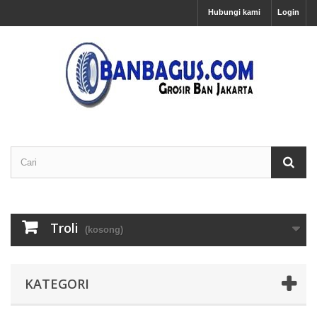
Hubungi kami
Login
Troli
(kosong)
KATEGORI