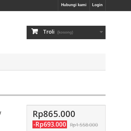
Hubungi kami
Login
Troli
(kosong)
Rp865.000
W
-Rp693.000
Rp1.558.000