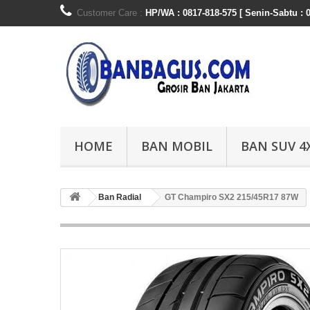
Customer Care :
HP/WA : 0817-818-575 [ Senin-Sabtu : 0
HOME
BAN MOBIL
BAN SUV 4
Ban Radial
GT Champiro SX2 215/45R17 87W