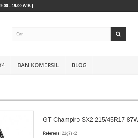
9.00 - 19.00 WIB ]
X4
BAN KOMERSIL
BLOG
GT Champiro SX2 215/45R17 87
Referensi
21g7sx2